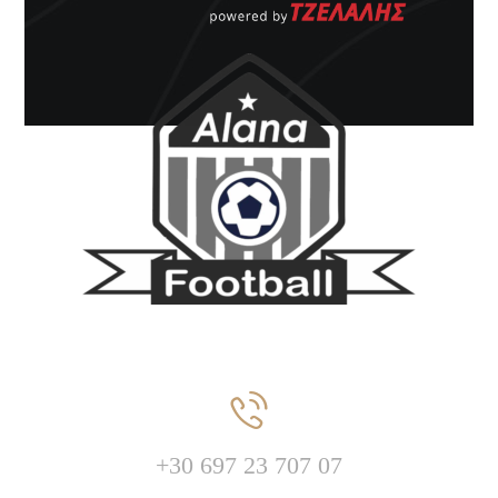
+30
697 23 707 07